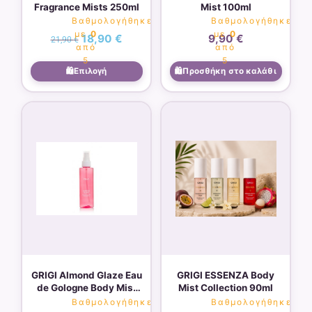
Fragrance Mists 250ml
Mist 100ml
στη
Βαθμολογήθηκε
Βαθμολογήθηκε
σελίδα
με
0
με
0
18,90
€
9,90
€
21,90
€
του
από
από
5
5
προϊόντος
Επιλογή
Προσθήκη στο καλάθι
Αυτό
το
προϊό
έχει
πολλα
παραλ
Οι
επιλο
μπορο
να
GRIGI Almond Glaze Eau
GRIGI ESSENZA Body
επιλε
de Gologne Body Mist
Mist Collection 90ml
στη
100ml
Βαθμολογήθηκε
Βαθμολογήθηκε
σελίδ