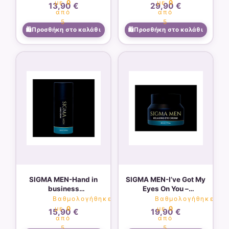
τονώνει την
με
0
με
0
13,90
€
29,90
€
επιδερμίδα 50ml
από
από
5
5
Προσθήκη στο καλάθι
Προσθήκη στο καλάθι
SIGMA MEN-Hand in
SIGMA MEN-I’ve Got My
business
Eyes On You –
αναζωογονητική
αναζωογονητική
Βαθμολογήθηκε
Βαθμολογήθηκε
κρέμα χεριών 100ml
κρέμα ματιών 30ml
με
0
με
0
15,90
€
19,90
€
από
από
5
5