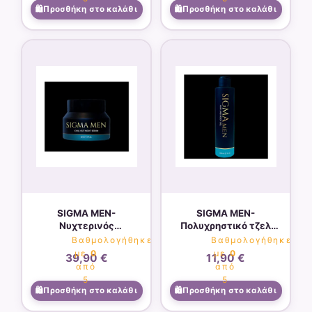
Προσθήκη στο καλάθι
Προσθήκη στο καλάθι
SIGMA MEN-
SIGMA MEN-
Νυχτερινός
Πολυχρηστικό τζελ
αναζωογονητικός
καθαρισμού Elixir για
Βαθμολογήθηκε
Βαθμολογήθηκε
θρεπτικός ορός νύχτας
μαλλιά και σώμα 200ml
με
0
με
0
39,90
€
11,90
€
50ml
από
από
5
5
Προσθήκη στο καλάθι
Προσθήκη στο καλάθι