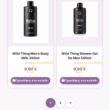
Wild Thing Men’s Body
Wild Thing Shower Gel
Milk 300ml
for Men 500ml
Βαθμολογήθηκε
Βαθμολογήθηκε
με
0
με
0
9,90
€
9,90
€
από
από
5
5
Προσθήκη στο καλάθι
Προσθήκη στο καλάθι
1
2
→