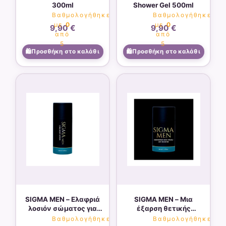
300ml
Shower Gel 500ml
Βαθμολογήθηκε
Βαθμολογήθηκε
με
0
με
0
9,90
€
9,90
€
από
από
5
5
Προσθήκη στο καλάθι
Προσθήκη στο καλάθι
SIGMA MEN – Ελαφριά
SIGMA MEN – Μια
λοσιόν σώματος για
έξαρση θετικής
περιποίηση 100ml
ενέργειας – κρέμα που
Βαθμολογήθηκε
Βαθμολογήθηκε