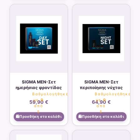
SIGMA MEN-Σετ
SIGMA MEN-Σετ
ημερήσιας φροντίδας
περιποίησης νύχτας
Βαθμολογήθηκε
Βαθμολογήθηκε
με
0
με
0
59,90
€
64,90
€
από
από
5
5
Προσθήκη στο καλάθι
Προσθήκη στο καλάθι