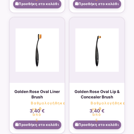
Προσθήκη στο καλάθι
Προσθήκη στο καλάθι
Golden Rose Oval Liner
Golden Rose Oval Lip &
Brush
Concealer Brush
Βαθμολογήθηκε
Βαθμολογήθηκε
με
0
με
0
3,40
€
3,40
€
από
από
5
5
Προσθήκη στο καλάθι
Προσθήκη στο καλάθι