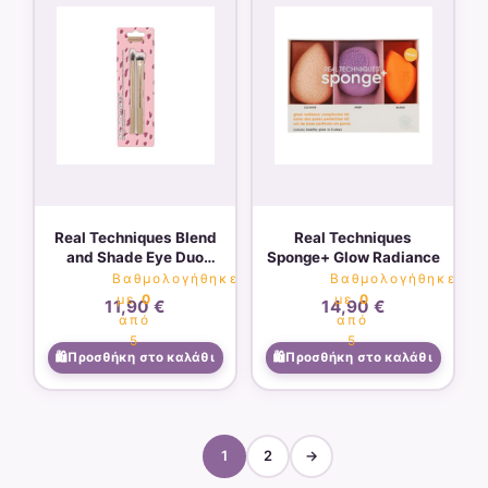
Real Techniques Blend
Real Techniques
and Shade Eye Duo
Sponge+ Glow Radiance
Brush
Βαθμολογήθηκε
Βαθμολογήθηκε
με
0
με
0
11,90
€
14,90
€
από
από
5
5
Προσθήκη στο καλάθι
Προσθήκη στο καλάθι
1
2
→