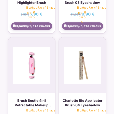
Highlighter Brush
Brush 03 Eyeshadow
Βαθμολογήθηκε
Βαθμολογήθηκε
με
0
με
0
7,90
€
9,90
€
9,50
€
11,90
€
από
από
5
5
Προσθήκη στο καλάθι
Προσθήκη στο καλάθι
Brush Bestie 4in1
Charlotte Bio Applicator
Retractable Makeup
Brush 04 Eyeshadow
brush
Βαθμολογήθηκε
Βαθμολογήθηκε