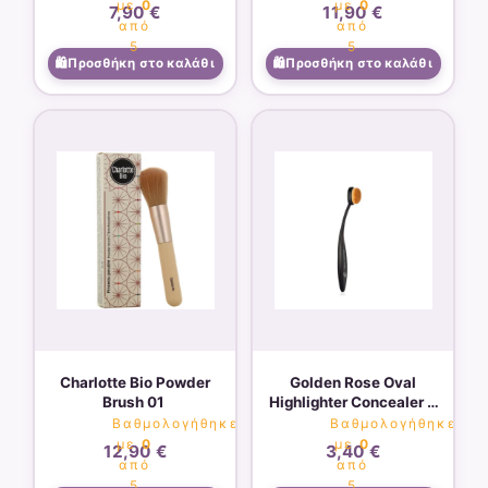
με
0
με
0
7,90
€
11,90
€
από
από
5
5
Προσθήκη στο καλάθι
Προσθήκη στο καλάθι
Charlotte Bio Powder
Golden Rose Oval
Brush 01
Highlighter Concealer &
Contour Brush
Βαθμολογήθηκε
Βαθμολογήθηκε
με
0
με
0
12,90
€
3,40
€
από
από
5
5