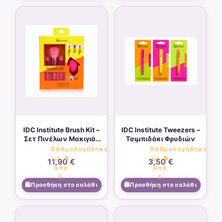
IDC Institute Brush Kit –
IDC Institute Tweezers –
Σετ Πινέλων Μακιγιάζ
Τσιμπιδάκι Φρυδιών
με Σφουγγαράκι
Βαθμολογήθηκε
Βαθμολογήθηκε
με
0
με
0
11,90
€
3,50
€
από
από
5
5
Προσθήκη στο καλάθι
Προσθήκη στο καλάθι