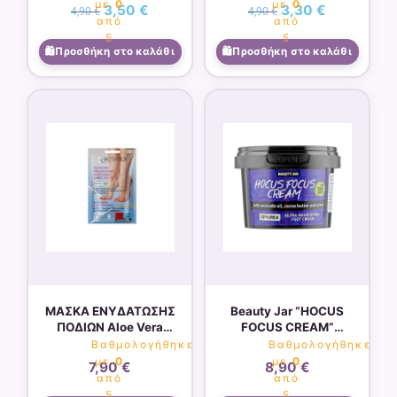
με
0
με
0
3,50
€
3,30
€
4,90
€
4,90
€
από
από
5
5
Προσθήκη στο καλάθι
Προσθήκη στο καλάθι
ΜΑΣΚΑ ΕΝΥΔΑΤΩΣΗΣ
Beauty Jar “HOCUS
ΠΟΔΙΩΝ Aloe Vera
FOCUS CREAM”
BIOTANIQE(2x15ml)
Θρεπτική Κρέμα
Βαθμολογήθηκε
Βαθμολογήθηκε
Ποδιών 100ml
με
0
με
0
7,90
€
8,90
€
από
από
5
5