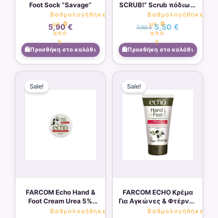
Foot Sock “Savage”
SCRUB!” Scrub πόδιων,
135ml
Βαθμολογήθηκε
Βαθμολογήθηκε
με
0
με
0
5,90
€
5,50
€
7,90
€
από
από
SOLD OUT
5
5
Προσθήκη στο καλάθι
Προσθήκη στο καλάθι
Original
Η
Original
Η
price
τρέχουσα
price
τρέχουσα
Sale!
Sale!
was:
τιμή
was:
τιμή
4,90 €.
είναι:
4,90 €.
είναι:
3,50 €.
3,30 €.
FARCOM Echo Hand &
FARCOM ECHO Κρέμα
Foot Cream Urea 5%
Για Αγκώνες & Φτέρνες
200ml
Urea 5% 75ml
Βαθμολογήθηκε
Βαθμολογήθηκε