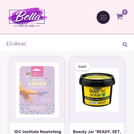
Μετάβαση
στο
περιεχόμενο
Σύνδεση
Ανα
Original
Η
price
τρέχουσα
Sale!
was:
τιμή
7,90 €.
είναι:
5,50 €.
IDC Institute Nourishing
Beauty Jar “READY, SET,