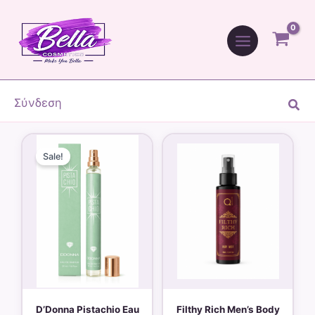
Μετάβαση
στο
περιεχόμενο
Σύνδεση
Ανα
Original
Η
price
τρέχουσα
Sale!
was:
τιμή
7,90 €.
είναι:
4,90 €.
D’Donna Pistachio Eau
Filthy Rich Men’s Body