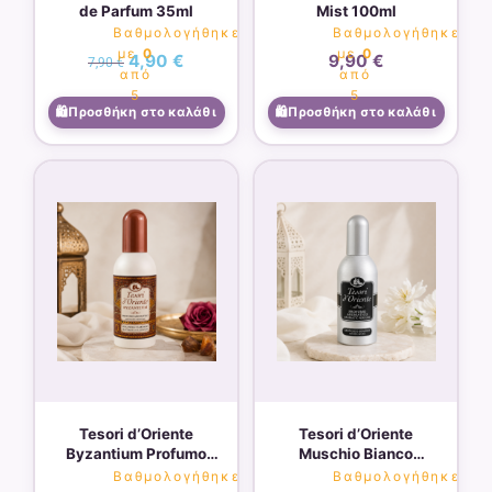
de Parfum 35ml
Mist 100ml
Βαθμολογήθηκε
Βαθμολογήθηκε
με
0
με
0
4,90
€
9,90
€
7,90
€
από
από
5
5
Προσθήκη στο καλάθι
Προσθήκη στο καλάθι
Tesori d’Oriente
Tesori d’Oriente
Byzantium Profumo
Muschio Bianco
Aromatico – Unisex
Profumo Aromatico –
Βαθμολογήθηκε
Βαθμολογήθηκε