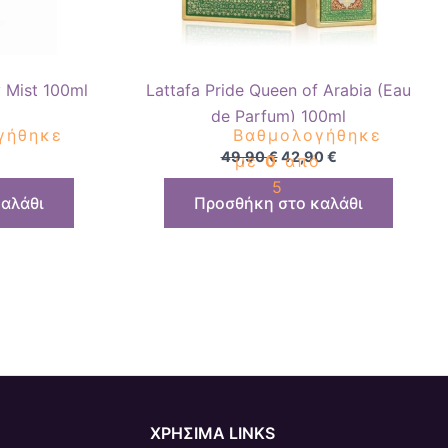
y Mist 100ml
Lattafa Pride Queen of Arabia (Eau
de Parfum) 100ml
γήθηκε
Βαθμολογήθηκε
49,90
€
42,90
€
ό
με
0
από
5
αλάθι
Προσθήκη στο καλάθι
ΧΡΗΣΙΜΑ LINKS