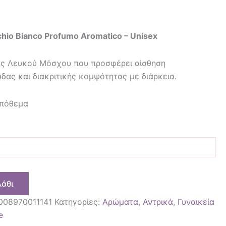
chio Bianco Profumo Aromatico – Unisex
ες Λευκού Μόσχου που προσφέρει αίσθηση
δας και διακριτικής κομψότητας με διάρκεια.
απόθεμα
λάθι
008970011141
Κατηγορίες:
Αρώματα
,
Αντρικά
,
Γυναικεία
e