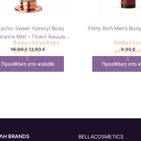
tachio Sweet Yummy! Body
Filthy Rich Men’s Bod
grance Mist – Γλυκό Άρωμα
Βαθμολογήθηκε
Βαθμολο
Σώματος
16,90
€
13,90
€
9,90
€
με
0
από
με
0
απ
5
5
Προσθήκη στο καλάθι
Προσθήκη στο κ
ΛΗ BRANDS
BELLACOSMETICS