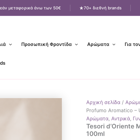
Tesori
εάν μεταφορικά άνω των 50€
70+ διεθνή brands
d'Oriente
Muschio
Bianco
Profumo
Aromatico
–
ιά
Προσωπική Φροντίδα
Αρώματα
Για το
Unisex
100ml
ποσότητα
ds
Αρχική σελίδα
/
Αρώμ
Profumo Aromatico – 
Αρώματα
,
Αντρικά
,
Γυ
Tesori d’Oriente
100ml