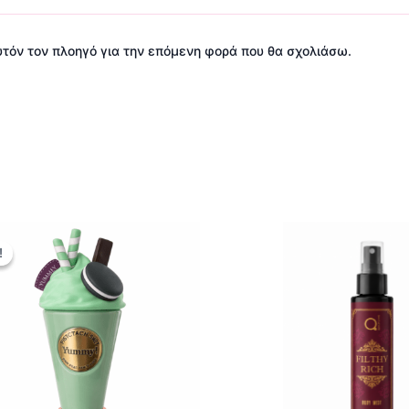
αυτόν τον πλοηγό για την επόμενη φορά που θα σχολιάσω.
Original
Η
price
τρέχουσα
!
!
was:
τιμή
16,90 €.
είναι:
13,90 €.