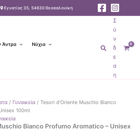
Εγνατίας 35, 54630 Θεσσαλονίκη
Σ
ύ
ν
ν Άντρα
Νύχια
Αναζήτηση
δ
ε
σ
η
ατα
/
Γυναικεία
/ Tesori d’Oriente Muschio Bianco
Unisex 100ml
ναικεία
 Muschio Bianco Profumo Aromatico – Unisex