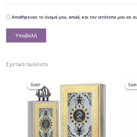
Αποθήκευσε το όνομά μου, email, και τον ιστότοπο μου σε 
Σχετικά προϊόντα
Original
Η
price
τρέχουσα
Sale!
Sale!
Sale
Sale
was:
τιμή
49,90 €.
είναι:
44,90 €.