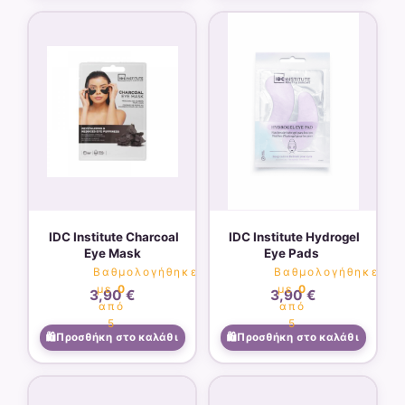
IDC Institute Charcoal
IDC Institute Hydrogel
Eye Mask
Eye Pads
Βαθμολογήθηκε
Βαθμολογήθηκε
με
0
με
0
3,90
€
3,90
€
από
από
5
5
Προσθήκη στο καλάθι
Προσθήκη στο καλάθι