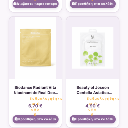
Διαβάστε περισσότερα
Προσθήκη στο καλάθι
Biodance Radiant Vita
Beauty of Joseon
Niacinamide Real Deep
Centella Asiatica
Mask – 34g
Calming Mask
Βαθμολογήθηκε
Βαθμολογήθηκε
με
0
με
0
6,70
€
4,90
€
από
από
5
5
Προσθήκη στο καλάθι
Προσθήκη στο καλάθι