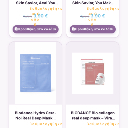
Skin Savior, Acai You
Skin Savior, You Make
Checking Me Out, 1
Me Coconuts, 1 Beauty
Βαθμολογήθηκε
Βαθμολογήθηκε
Beauty Sheet Mask,
Sheet Mask, 0.68 fl oz
με
0
με
0
3,90
€
3,90
€
4,50
€
4,90
€
0.68 fl oz (20 ml)
(20 ml)
από
από
SOLD OUT
5
5
Προσθήκη στο καλάθι
Προσθήκη στο καλάθι
Biodance Hydro Cera-
BIODANCE Bio collagen
Nol Real Deep Mask –
real deep mask – Viral
34g
Ενυδατική μάσκα για
Βαθμολογήθηκε
Βαθμολογήθηκε