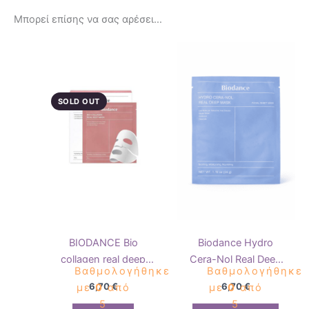
Μπορεί επίσης να σας αρέσει…
SOLD OUT
BIODANCE Bio
Biodance Hydro
collagen real deep
Cera-Nol Real Deep
Βαθμολογήθηκε
Βαθμολογήθηκε
mask – Viral
Mask – 34g
6,70
€
6,70
€
με
0
από
με
0
από
Ενυδατική μάσκα για
5
5