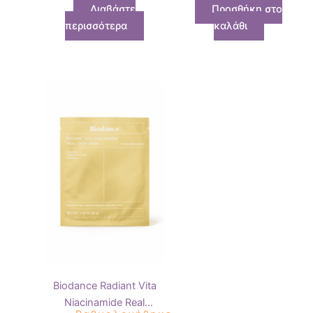
σύσφιξη & λαμπερό
Διαβάστε
Προσθήκη στο
δέρμα
περισσότερα
καλάθι
Biodance Radiant Vita
Niacinamide Real