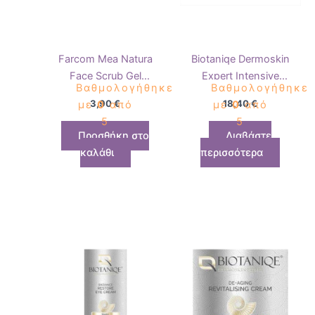
Farcom Mea Natura
Biotaniqe Dermoskin
Face Scrub Gel
Expert Intensive
Βαθμολογήθηκε
Βαθμολογήθηκε
Pomegranate 100ml
Lifting Cream 50+
3,90
€
18,40
€
με
0
από
με
0
από
5
5
Προσθήκη στο
Διαβάστε
καλάθι
περισσότερα