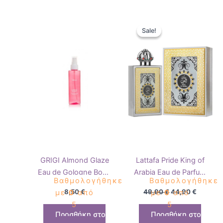
Original
Η
price
τρέχου
Sale!
Sale!
was:
τιμή
49,90 €.
είναι:
44,90 €
GRIGI Almond Glaze
Lattafa Pride King of
Eau de Gologne Body
Arabia Eau de Parfum
Βαθμολογήθηκε
Βαθμολογήθηκε
Mist 100ml
100ml
8,50
€
49,90
€
44,90
€
με
0
από
με
0
από
5
5
Προσθήκη στο
Προσθήκη στο