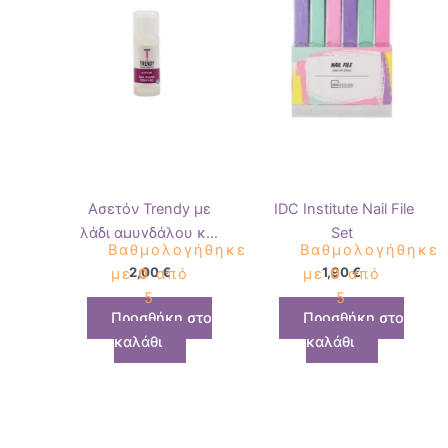
Ασετόν Trendy με
IDC Institute Nail File
λάδι αμυγδάλου και
Set
Βαθμολογήθηκε
Βαθμολογήθηκε
γλυκερίνη 100ml
2,00
€
1,90
€
με
0
από
με
0
από
5
5
Προσθήκη στο
Προσθήκη στο
καλάθι
καλάθι