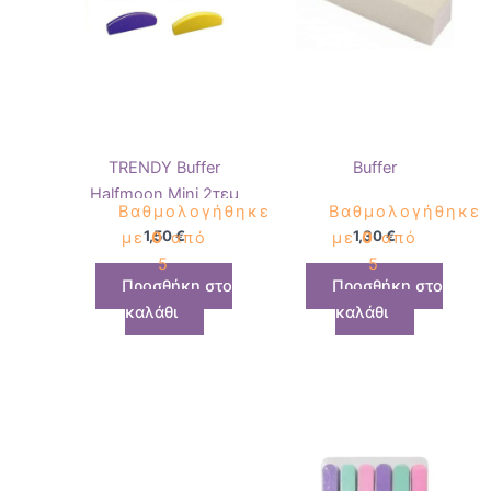
TRENDY Buffer
Buffer
Halfmoon Mini 2τεμ
Βαθμολογήθηκε
Βαθμολογήθηκε
1,50
€
1,30
€
με
0
από
με
0
από
5
5
Προσθήκη στο
Προσθήκη στο
καλάθι
καλάθι