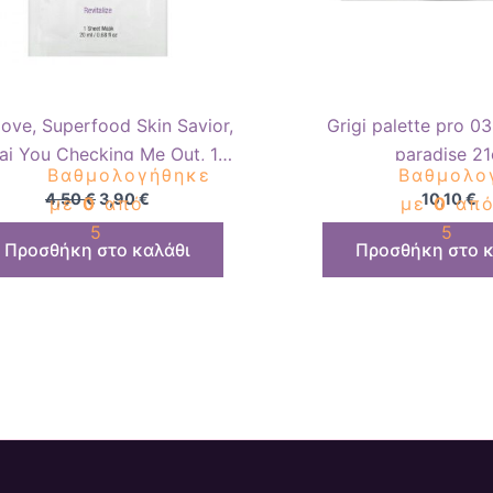
love, Superfood Skin Savior,
Grigi palette pro 0
ai You Checking Me Out, 1
paradise 21
Βαθμολογήθηκε
Βαθμολο
y Sheet Mask, 0.68 fl oz (20
4,50
€
3,90
€
10,10
€
με
0
από
με
0
απ
ml)
5
5
Προσθήκη στο καλάθι
Προσθήκη στο κ