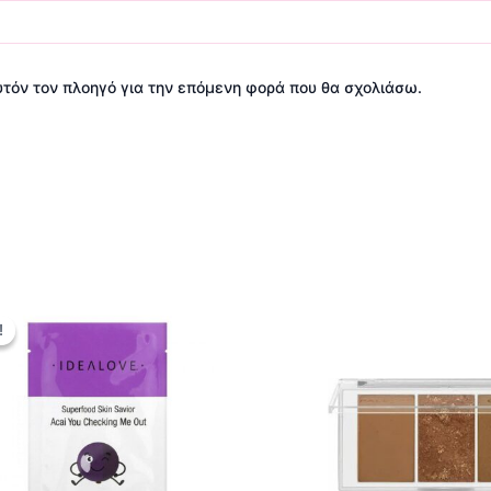
αυτόν τον πλοηγό για την επόμενη φορά που θα σχολιάσω.
Original
Η
price
τρέχουσα
!
!
was:
τιμή
4,50 €.
είναι:
3,90 €.