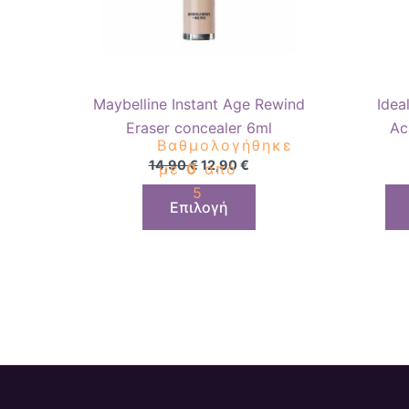
επιλογές
μπορούν
να
επιλεγούν
Maybelline Instant Age Rewind
Idea
στη
Eraser concealer 6ml
Ac
σελίδα
Βαθμολογήθηκε
Beaut
του
14,90
€
12,90
€
με
0
από
προϊόντος
5
Επιλογή