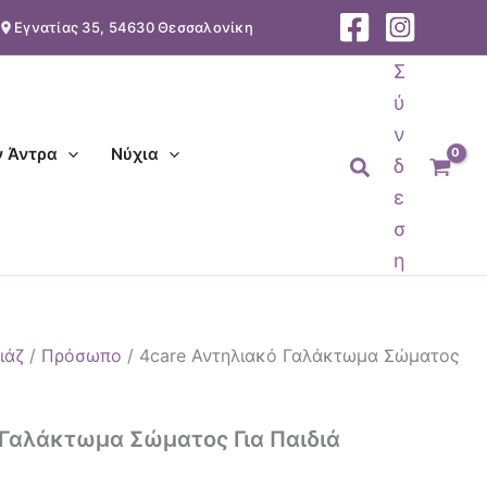
Εγνατίας 35, 54630 Θεσσαλονίκη
σα
Σ
ύ
ν
ν Άντρα
Νύχια
Αναζήτηση
δ
ε
σ
η
ιάζ
/
Πρόσωπο
/ 4care Αντηλιακό Γαλάκτωμα Σώματος
 Γαλάκτωμα Σώματος Για Παιδιά