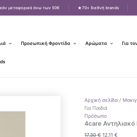
4care
Original
Η
εάν μεταφορικά άνω των 50€
70+ διεθνή brands
Αντηλιακό
price
τρέχου
Γαλάκτωμα
was:
τιμή
Σώματος
Για
17,30 €.
είναι:
Παιδιά
12,11 €.
ποσότητα
ιά
Προσωπική Φροντίδα
Αρώματα
Για το
ds
Αρχική σελίδα
/
Μακιγ
Για Παιδιά
Πρόσωπο
4care Αντηλιακό
17,30
€
12,11
€