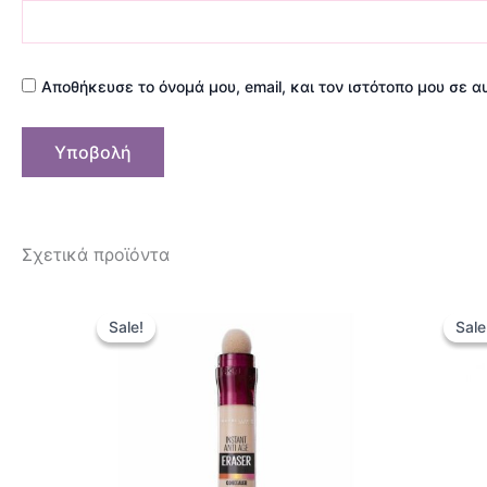
Αποθήκευσε το όνομά μου, email, και τον ιστότοπο μου σε 
Σχετικά προϊόντα
Original
Η
Αυτό
price
τρέχουσα
Sale!
Sale!
Sale
Sale
το
was:
τιμή
14,90 €.
είναι:
προϊόν
12,90 €.
έχει
πολλαπλές
παραλλαγές.
Οι