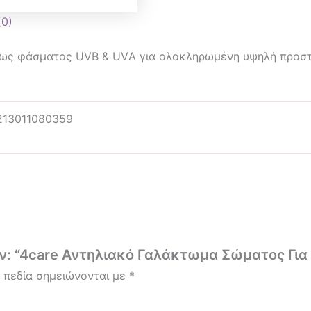
(0)
έως φάσματος UVΒ & UVΑ για ολοκληρωμένη υψηλή προστ
213011080359
ν: “4care Αντηλιακό Γαλάκτωμα Σώματος Για 
 πεδία σημειώνονται με
*