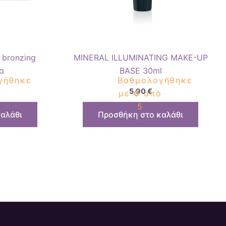
3 bronzing
MINERAL ILLUMINATING MAKE-UP
g
BASE 30ml
γήθηκε
Βαθμολογήθηκε
5,90
€
ό
με
0
από
5
αλάθι
Προσθήκη στο καλάθι