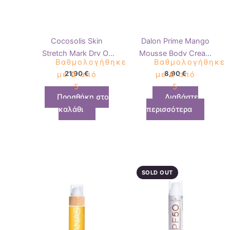
Cocosolis Skin
Dalon Prime Mango
Stretch Mark Dry Oil
Mousse Body Cream
Βαθμολογήθηκε
Βαθμολογήθηκε
110ml
500ml
21,90
€
8,90
€
με
0
από
με
0
από
5
5
Προσθήκη στο
Διαβάστε
καλάθι
περισσότερα
SOLD OUT