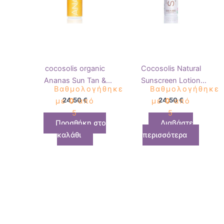
cocosolis organic
Cocosolis Natural
Ananas Sun Tan &
Sunscreen Lotion
Βαθμολογήθηκε
Βαθμολογήθηκε
Body Oil 110ml
SPF50 100ml
24,50
€
24,50
€
με
0
από
με
0
από
5
5
Προσθήκη στο
Διαβάστε
καλάθι
περισσότερα