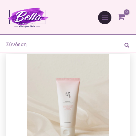
Beauty
Μετάβαση
Original
Η
of
Sale!
στο
price
τρέχουσα
Joseon
περιεχόμενο
was:
τιμή
Apricot
17,90 €.
είναι:
Blossom
11,90 €.
Peeling
Gel
Σύνδεση
Ανα
100ml
ποσότητα