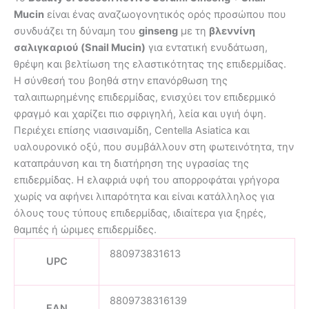
Mucin
είναι ένας αναζωογονητικός ορός προσώπου που
συνδυάζει τη δύναμη του
ginseng
με τη
βλεννίνη
σαλιγκαριού (Snail Mucin)
για εντατική ενυδάτωση,
θρέψη και βελτίωση της ελαστικότητας της επιδερμίδας.
Η σύνθεσή του βοηθά στην επανόρθωση της
ταλαιπωρημένης επιδερμίδας, ενισχύει τον επιδερμικό
φραγμό και χαρίζει πιο σφριγηλή, λεία και υγιή όψη.
Περιέχει επίσης νιασιναμίδη, Centella Asiatica και
υαλουρονικό οξύ, που συμβάλλουν στη φωτεινότητα, την
καταπράυνση και τη διατήρηση της υγρασίας της
επιδερμίδας. Η ελαφριά υφή του απορροφάται γρήγορα
χωρίς να αφήνει λιπαρότητα και είναι κατάλληλος για
όλους τους τύπους επιδερμίδας, ιδιαίτερα για ξηρές,
θαμπές ή ώριμες επιδερμίδες.
880973831613
UPC
8809738316139
EAN