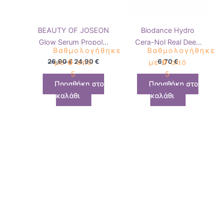
BEAUTY OF JOSEON
Biodance Hydro
Glow Serum Propolis
Cera-Nol Real Deep
Βαθμολογήθηκε
Βαθμολογήθηκε
+ Niacinamide – Ορός
Mask – 34g
26,90
€
24,90
€
6,70
€
με
0
από
με
0
από
λάμψης 30ml
5
5
Προσθήκη στο
Προσθήκη στο
καλάθι
καλάθι