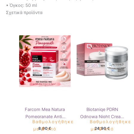
• Όγκος: 50 ml
Σχετικά προϊόντα
Farcom Mea Natura
Biotaniqe PDRN
Pomegranate Anti-
Odnowa Night Cream
Βαθμολογήθηκε
Βαθμολογήθηκε
Ageing Anti-Wrinkle
50ml
8,90
€
24,90
€
με
0
από
με
0
από
Face Cream 24H