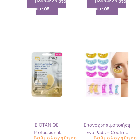
Προσθήκη στο
Προσθήκη στο
Χαβιάρι 15ml
καλάθι
καλάθι
BIOTANIQE
Επαναχρησιμοποιήσιμα
Professional
Eye Pads – Cooling
Βαθμολογήθηκε
Βαθμολογήθηκε