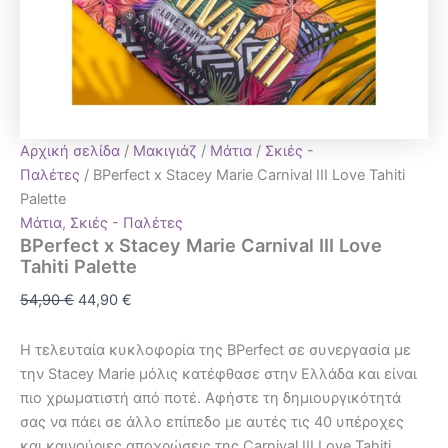
Αρχική σελίδα
/
Μακιγιάζ
/
Μάτια
/
Σκιές -
Παλέτες
/ BPerfect x Stacey Marie Carnival III Love Tahiti
Palette
Μάτια
,
Σκιές - Παλέτες
BPerfect x Stacey Marie Carnival III Love
Tahiti Palette
54,90
€
44,90
€
Η τελευταία κυκλοφορία της BPerfect σε συνεργασία με
την Stacey Marie μόλις κατέφθασε στην Ελλάδα και είναι
πιο χρωματιστή από ποτέ. Αφήστε τη δημιουργικότητά
σας να πάει σε άλλο επίπεδο με αυτές τις 40 υπέροχες
και καινούριες αποχρώσεις της Carnival III Love Tahiti