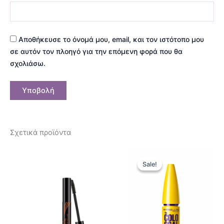
Αποθήκευσε το όνομά μου, email, και τον ιστότοπο μου
σε αυτόν τον πλοηγό για την επόμενη φορά που θα
σχολιάσω.
Σχετικά προϊόντα
Original
Η
price
τρέχουσ
Sale!
Sale!
was:
τιμή
12,50 €.
είναι:
9,90 €.