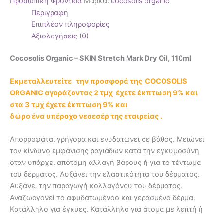
Προσωπική Φροντίδα
Μάρκα:
cocosolis organic
Περιγραφή
Επιπλέον πληροφορίες
Αξιολογήσεις (0)
Cocosolis Organic – SKIN Stretch Mark Dry Oil, 110ml
Εκμεταλλευτείτε την προσφορά της COCOSOLIS
ORGANIC αγοράζοντας 2 τμχ έχετε έκπτωση 9% και
στα 3 τμχ έχετε έκπτωση 9% και
δώρο ένα υπέροχο νεσεσέρ της εταιρείας .
Απορροφάται γρήγορα και ενυδατώνει σε βάθος. Μειώνει
τον κίνδυνο εμφάνισης ραγιάδων κατά την εγκυμοσύνη,
όταν υπάρχει απότομη αλλαγή βάρους ή για το τέντωμα
του δέρματος. Αυξάνει την ελαστικότητα του δέρματος.
Αυξάνει την παραγωγή κολλαγόνου του δέρματος.
Αναζωογονεί то αφυδατωμένοо και γερασμένο δέρμα.
Κατάλληλο για έγκυες. Κατάλληλο για άτομα με λεπτή ή