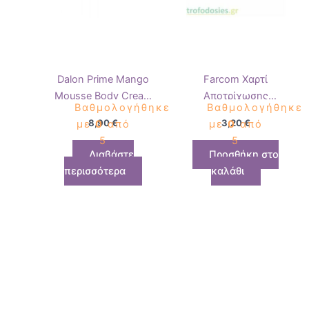
Dalon Prime Mango
Farcom Χαρτί
Mousse Body Cream
Αποτρίχωσης
Βαθμολογήθηκε
Βαθμολογήθηκε
500ml
Επαγγελματικό για
8,90
€
3,20
€
με
0
από
με
0
από
Κερί 100τεμ
5
5
Διαβάστε
Προσθήκη στο
περισσότερα
καλάθι