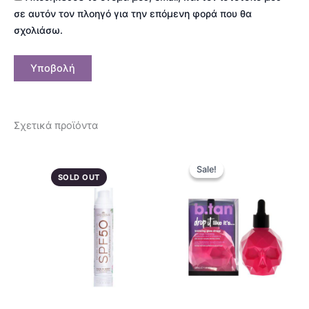
σε αυτόν τον πλοηγό για την επόμενη φορά που θα
σχολιάσω.
Σχετικά προϊόντα
Original
Η
price
τρέχουσ
Sale!
Sale!
was:
τιμή
SOLD OUT
19,90 €.
είναι:
13,93 €.