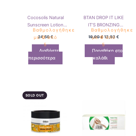
Cocosolis Natural
BTAN DROP IT LIKE
Sunscreen Lotion
IT’S BRONZING
Βαθμολογήθηκε
Βαθμολογήθηκε
SPF50 100ml
GLOW DROPS 50 ML
24,50
€
19,90
€
13,93
€
με
0
από
με
0
από
5
5
Διαβάστε
Προσθήκη στο
περισσότερα
καλάθι
SOLD OUT