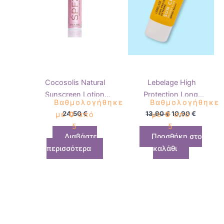
Cocosolis Natural
Lebelage High
Sunscreen Lotion
Protection Long
Βαθμολογήθηκε
Βαθμολογήθηκε
SPF30 100ml
Lasting Sun Cream
24,50
€
13,90
€
10,90
€
με
0
από
με
0
από
30ml
5
5
Διαβάστε
Προσθήκη στο
περισσότερα
καλάθι