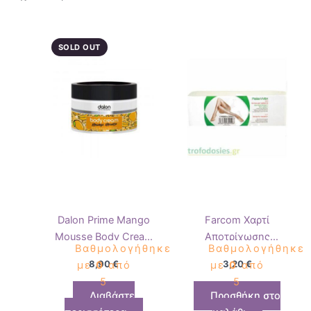
SOLD OUT
Dalon Prime Mango
Farcom Χαρτί
Mousse Body Cream
Αποτρίχωσης
Βαθμολογήθηκε
Βαθμολογήθηκε
500ml
Επαγγελματικό για
8,90
€
3,20
€
με
0
από
με
0
από
Κερί 100τεμ
5
5
Διαβάστε
Προσθήκη στο