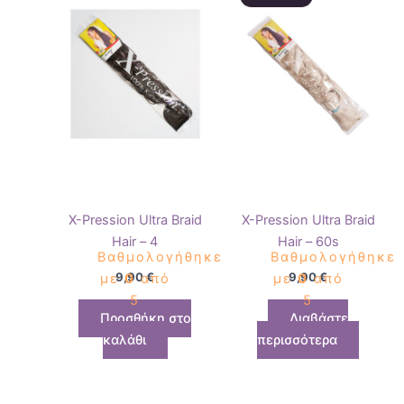
X-Pression Ultra Braid
X-Pression Ultra Braid
Hair – 4
Hair – 60s
Βαθμολογήθηκε
Βαθμολογήθηκε
9,90
€
9,90
€
με
0
από
με
0
από
5
5
Προσθήκη στο
Διαβάστε
καλάθι
περισσότερα