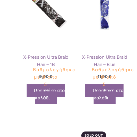
X-Pression Ultra Braid
X-Pression Ultra Braid
Hair – 1B
Hair – Blue
Βαθμολογήθηκε
Βαθμολογήθηκε
9,90
€
11,90
€
με
0
από
με
0
από
5
5
Προσθήκη στο
Προσθήκη στο
καλάθι
καλάθι
SOLD OUT