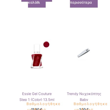
καλάθι
περισσότερα
Essie Gel Couture
Trendy Νυχοκόπτης
Step 1 (Color) 13,5ml
Baby
Βαθμολογήθηκε
Βαθμολογήθηκε
11,90
€
1,50
€
με
0
από
με
0
από