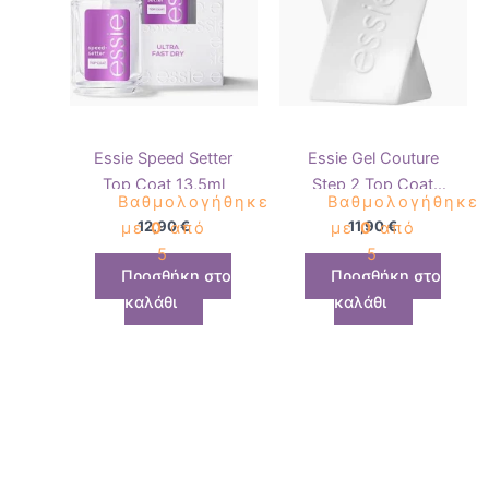
Essie Speed Setter
Essie Gel Couture
Top Coat 13,5ml
Step 2 Top Coat
Βαθμολογήθηκε
Βαθμολογήθηκε
13,5ml
12,90
€
11,90
€
με
0
από
με
0
από
5
5
Προσθήκη στο
Προσθήκη στο
καλάθι
καλάθι