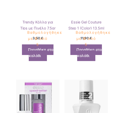
Trendy Κόλλα για
Essie Gel Couture
Τips με Πινέλο 7,5gr
Step 1 (Color) 13,5ml
Βαθμολογήθηκε
Βαθμολογήθηκε
3,50
€
11,90
€
με
0
από
με
0
από
5
5
Προσθήκη στο
Προσθήκη στο
καλάθι
καλάθι