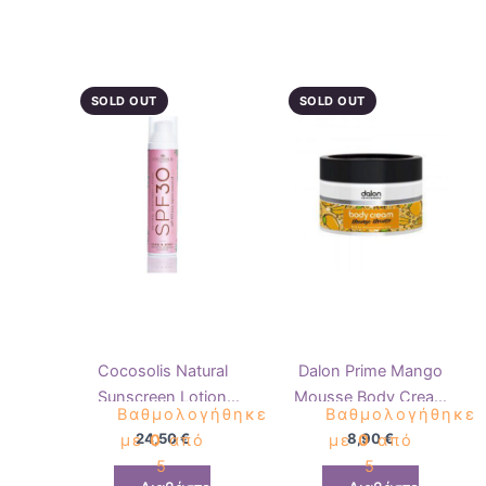
SOLD OUT
SOLD OUT
Cocosolis Natural
Dalon Prime Mango
Sunscreen Lotion
Mousse Body Cream
Βαθμολογήθηκε
Βαθμολογήθηκε
SPF30 100ml
500ml
24,50
€
8,90
€
με
0
από
με
0
από
5
5