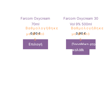
να
επιλεγούν
στη
Farcom Oxycream
Farcom Oxycream 30
σελίδα
70ml
Vol 9% 500ml
του
Βαθμολογήθηκε
Βαθμολογήθηκε
προϊόντος
0,80
€
3,00
€
με
0
από
με
0
από
5
5
Επιλογή
Προσθήκη στο
καλάθι