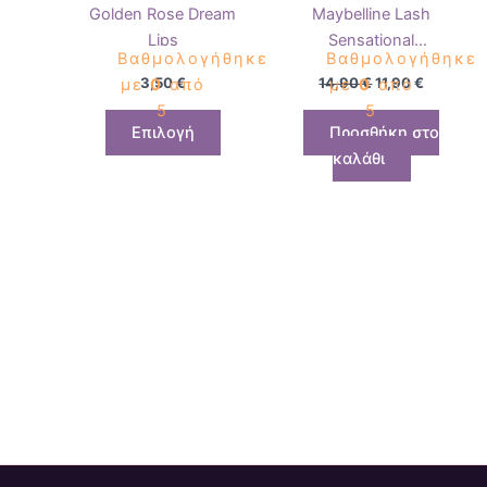
Golden Rose Dream
Maybelline Lash
σελίδα
Lips
Sensational
του
Βαθμολογήθηκε
Βαθμολογήθηκε
Waterproof Black
προϊόντος
3,50
€
14,90
€
11,90
€
με
0
από
με
0
από
5
5
Επιλογή
Προσθήκη στο
καλάθι