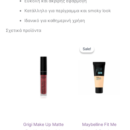
Εύκολη και ακριβής εφαρμογή
Κατάλληλο για περίγραμμα και smoky look
Ιδανικό για καθημερινή χρήση
Σχετικά προϊόντα
Original
Η
Αυτό
Αυτό
price
τρέχουσ
Sale!
Sale!
το
το
was:
τιμή
προϊόν
15,90 €.
είναι:
προϊόν
10,90 €.
έχει
έχει
πολλαπλές
πολλαπ
παραλλαγές.
παραλλ
Οι
Οι
επιλογές
επιλογ
μπορούν
μπορού
να
να
επιλεγούν
επιλεγ
στη
στη
Grigi Make Up Matte
Maybelline Fit Me
σελίδα
σελίδα