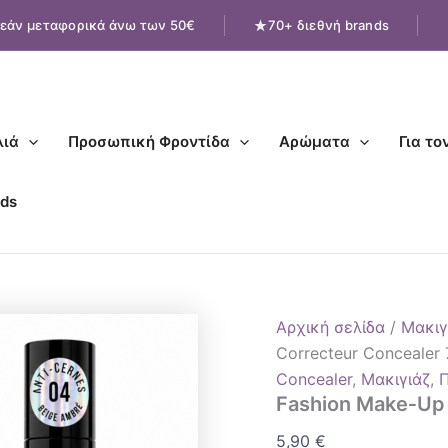
Fashion
εάν μεταφορικά άνω των 50€
70+ διεθνή brands
Make‑Up
HD
Pro
Correcteur
Concealer
7ml
ιά
Προσωπική Φροντίδα
Αρώματα
Για το
ποσότητα
ds
Αρχική σελίδα
/
Μακιγ
Correcteur Concealer 
Concealer
,
Μακιγιάζ
,
Fashion Make‑Up 
5,90
€