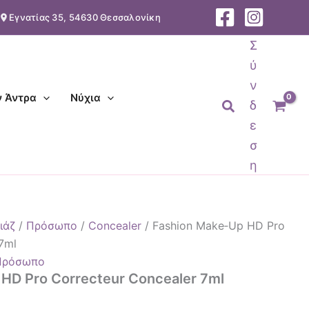
Εγνατίας 35, 54630 Θεσσαλονίκη
Σ
ύ
ν
ν Άντρα
Νύχια
Αναζήτηση
δ
ε
σ
η
ιάζ
/
Πρόσωπο
/
Concealer
/ Fashion Make‑Up HD Pro
7ml
Πρόσωπο
HD Pro Correcteur Concealer 7ml