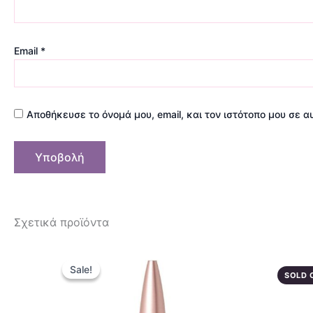
Email
*
Αποθήκευσε το όνομά μου, email, και τον ιστότοπο μου σε 
Σχετικά προϊόντα
Original
Η
price
τρέχουσα
Sale!
Sale!
was:
τιμή
SOLD 
14,90 €.
είναι:
11,90 €.