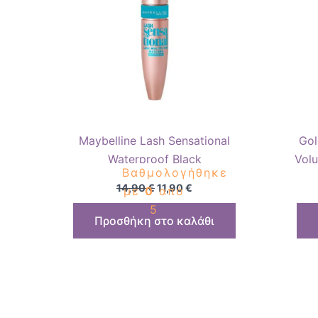
Maybelline Lash Sensational
Gol
Waterproof Black
Volu
Βαθμολογήθηκε
14,90
€
11,90
€
με
0
από
5
Προσθήκη στο καλάθι