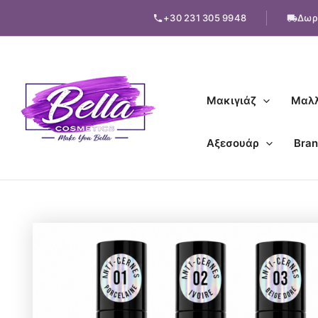
Μετάβαση
+30 231 305 9948
Δωρ
στο
περιεχόμενο
Μακιγιάζ
Μαλλ
Αξεσουάρ
Bran