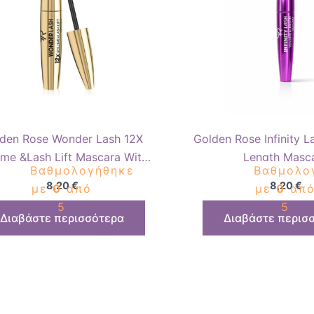
den Rose Wonder Lash 12X
Golden Rose Infinity 
me &Lash Lift Mascara With
Length Masc
Βαθμολογήθηκε
Βαθμολο
Pro-Vitamin B5
8,20
€
8,20
€
με
0
από
με
0
απ
5
5
Διαβάστε περισσότερα
Διαβάστε περισ