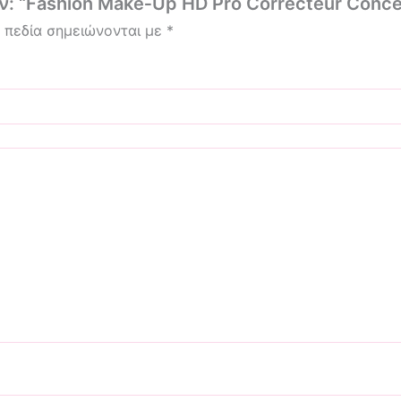
ν: “Fashion Make‑Up HD Pro Correcteur Conce
 πεδία σημειώνονται με
*