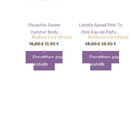
Pistachio Sweet
Lattafa Ajwad Pink To
Yummy! Body
Pink Eau de Parfum
Βαθμολογήθηκε
Βαθμολογήθηκε
Fragrance Mist –
60ml
16,90
€
13,90
€
28,90
€
24,90
€
με
0
από
με
0
από
Γλυκό Άρωμα
5
5
Σώματος
Προσθήκη στο
Προσθήκη στο
καλάθι
καλάθι