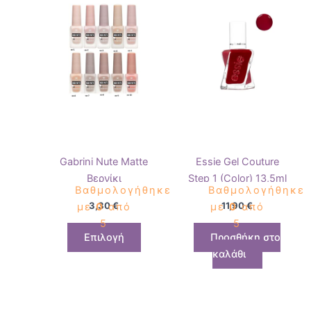
έχει
πολλαπλές
παραλλαγές.
Οι
επιλογές
μπορούν
να
επιλεγούν
στη
Gabrini Nute Matte
Essie Gel Couture
σελίδα
Βερνίκι
Step 1 (Color) 13,5ml
του
Βαθμολογήθηκε
Βαθμολογήθηκε
προϊόντος
3,30
€
11,90
€
με
0
από
με
0
από
5
5
Επιλογή
Προσθήκη στο
καλάθι