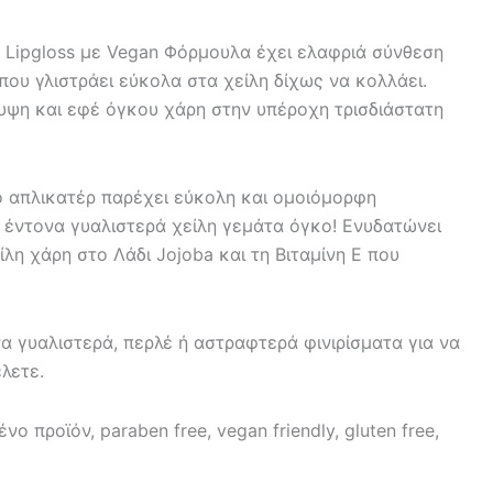
 Lipgloss με Vegan Φόρμουλα έχει ελαφριά σύνθεση
που γλιστράει εύκολα στα χείλη δίχως να κολλάει.
ψη και εφέ όγκου χάρη στην υπέροχη τρισδιάστατη
ο απλικατέρ παρέχει εύκολη και ομοιόμορφη
 έντονα γυαλιστερά χείλη γεμάτα όγκο! Ενυδατώνει
ίλη χάρη στο Λάδι Jojoba και τη Βιταμίνη Ε που
να γυαλιστερά, περλέ ή αστραφτερά φινιρίσματα για να
λετε.
ο προϊόν, paraben free, vegan friendly, gluten free,