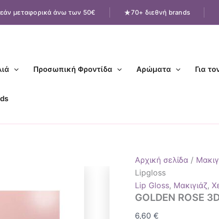
GOLDEN
εάν μεταφορικά άνω των 50€
70+ διεθνή brands
ROSE
3D
Mega
Shine
Lipgloss
ποσότητα
ιά
Προσωπική Φροντίδα
Αρώματα
Για το
ds
Αρχική σελίδα
/
Μακιγ
Lipgloss
Lip Gloss
,
Μακιγιάζ
,
Χ
GOLDEN ROSE 3D 
6,60
€