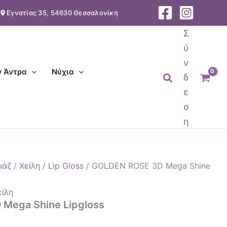
Εγνατίας 35, 54630 Θεσσαλονίκη
Σ
ύ
ν
ν Άντρα
Νύχια
Αναζήτηση
δ
ε
σ
η
ιάζ
/
Χείλη
/
Lip Gloss
/ GOLDEN ROSE 3D Mega Shine
είλη
Mega Shine Lipgloss