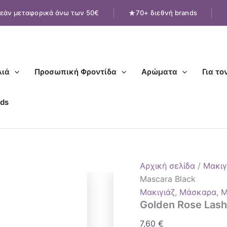
εάν μεταφορικά άνω των 50€
70+ διεθνή brands
ιά
Προσωπική Φροντίδα
Αρώματα
Για το
ds
Αρχική σελίδα
/
Μακιγ
Mascara Black
Μακιγιάζ
,
Μάσκαρα
,
Μ
Golden Rose Lash
7,60
€