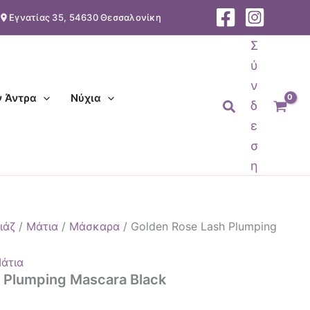
Εγνατίας 35, 54630 Θεσσαλονίκη
Σ
ύ
ν
ν Άντρα
Νύχια
Αναζήτηση
δ
ε
σ
η
ιάζ
/
Μάτια
/
Μάσκαρα
/ Golden Rose Lash Plumping
άτια
 Plumping Mascara Black