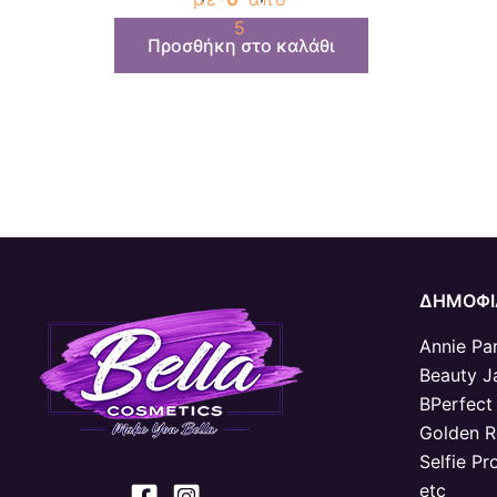
5
Προσθήκη στο καλάθι
ΔΗΜΟΦΙ
Annie Par
Beauty J
BPerfect
Golden 
Selfie Pr
etc