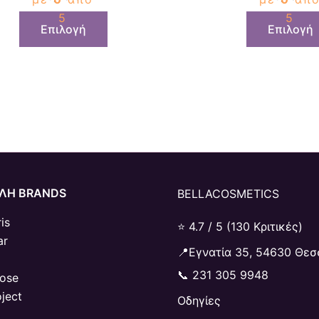
προϊόντος
5
5
Επιλογή
Επιλογή
ΛΗ BRANDS
BELLACOSMETICS
is
⭐ 4.7 / 5 (130 Κριτικές)
ar
📍Εγνατία 35, 54630 Θεσ
📞
231 305 9948
Rose
oject
Οδηγίες