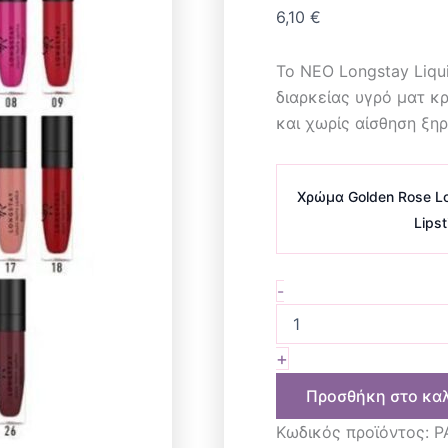
6,10
€
Το ΝΕΟ Longstay Liqui
διαρκείας υγρό ματ κ
και χωρίς αίσθηση ξη
Χρώμα Golden Rose Lo
Lipst
-
+
Προσθήκη στο κα
Κωδικός προϊόντος:
P