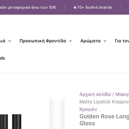
Golden
εάν μεταφορικά άνω των 50€
70+ διεθνή brands
Rose
Longstay
Liquid
Matte
Lipstick
Kissproof
ιά
Προσωπική Φροντίδα
Αρώματα
Για το
-
Lip
Gloss
ds
ποσότητα
Αρχική σελίδα
/
Μακιγ
Matte Lipstick Kisspro
Κραγιόν
Golden Rose Longs
Gloss