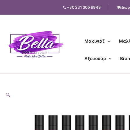
Μετάβαση
+30 231 305 9948
Δωρ
στο
περιεχόμενο
Μακιγιάζ
Μαλλ
Αξεσουάρ
Bran
🔍