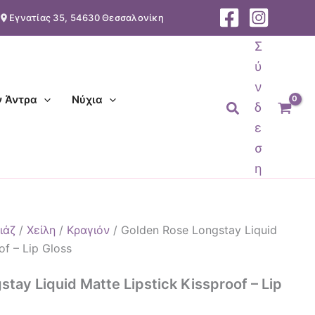
Εγνατίας 35, 54630 Θεσσαλονίκη
Σ
ύ
ν
ν Άντρα
Νύχια
Αναζήτηση
δ
ε
σ
η
ιάζ
/
Χείλη
/
Κραγιόν
/ Golden Rose Longstay Liquid
of – Lip Gloss
tay Liquid Matte Lipstick Kissproof – Lip