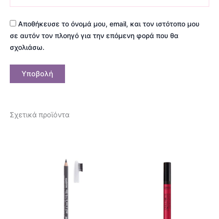
Αποθήκευσε το όνομά μου, email, και τον ιστότοπο μου
σε αυτόν τον πλοηγό για την επόμενη φορά που θα
σχολιάσω.
Σχετικά προϊόντα
Αυτό
Αυτό
το
το
προϊόν
προϊόν
έχει
έχει
πολλαπλές
πολλαπ
παραλλαγές.
παραλλ
Οι
Οι
επιλογές
επιλογ