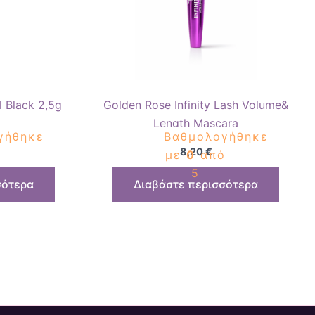
 Black 2,5g
Golden Rose Infinity Lash Volume&
Length Mascara
γήθηκε
Βαθμολογήθηκε
8,20
€
ό
με
0
από
5
σότερα
Διαβάστε περισσότερα