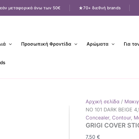
GRIGI
εάν μεταφορικά άνω των 50€
70+ διεθνή brands
COVER
STICK
PRO
NO
101
DARK
ιά
Προσωπική Φροντίδα
Αρώματα
Για το
BEIGE
4,5g
ποσότητα
ds
Αρχική σελίδα
/
Μακιγ
NO 101 DARK BEIGE 4,
Concealer
,
Contour
,
Μ
GRIGI COVER STI
7,50
€