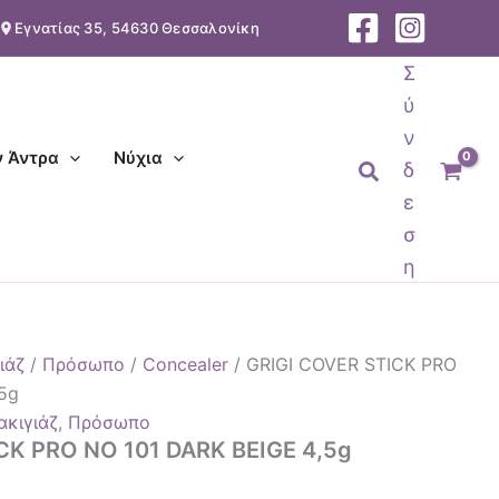
Εγνατίας 35, 54630 Θεσσαλονίκη
Σ
ύ
ν
ν Άντρα
Νύχια
Αναζήτηση
δ
ε
σ
η
ιάζ
/
Πρόσωπο
/
Concealer
/ GRIGI COVER STICK PRO
5g
ακιγιάζ
,
Πρόσωπο
CK PRO NO 101 DARK BEIGE 4,5g