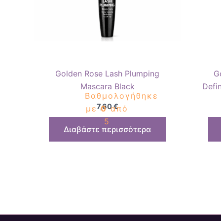
Golden Rose Lash Plumping
G
Mascara Black
Defi
Βαθμολογήθηκε
7,60
€
με
0
από
5
Διαβάστε περισσότερα