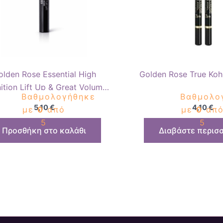
olden Rose Essential High
Golden Rose True Kohl
nition Lift Up & Great Volume
Βαθμολογήθηκε
Βαθμολο
Black
5,10
€
4,10
€
με
0
από
με
0
απ
5
5
Προσθήκη στο καλάθι
Διαβάστε περισ