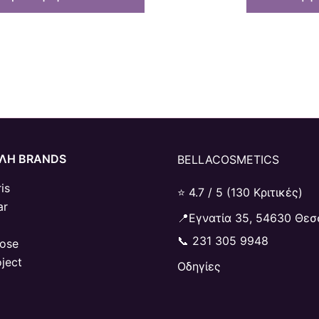
ΛΗ BRANDS
BELLACOSMETICS
is
⭐ 4.7 / 5 (130 Κριτικές)
ar
📍Εγνατία 35, 54630 Θεσ
📞
231 305 9948
Rose
oject
Οδηγίες