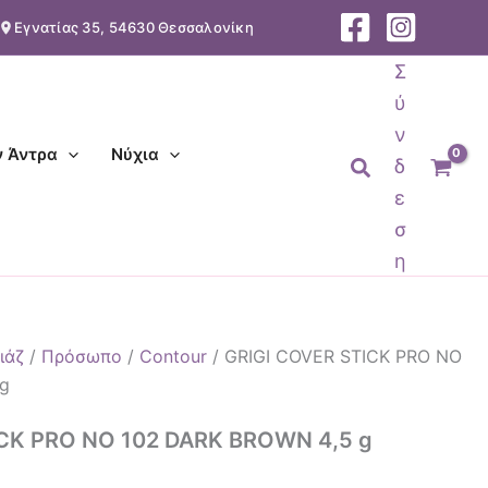
Εγνατίας 35, 54630 Θεσσαλονίκη
Σ
ύ
ν
ν Άντρα
Νύχια
Αναζήτηση
δ
ε
σ
η
ιάζ
/
Πρόσωπο
/
Contour
/ GRIGI COVER STICK PRO NO
 g
CK PRO NO 102 DARK BROWN 4,5 g