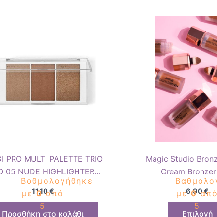
GI PRO MULTI PALETTE TRIO
Magic Studio Bronz
O 05 NUDE HIGHLIGHTER
Cream Bronzer
Βαθμολογήθηκε
Βαθμολο
PARADISE
11,10
€
6,90
€
με
0
από
με
0
απ
5
5
Προσθήκη στο καλάθι
Επιλογή