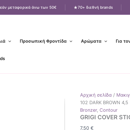
GRIGI
εάν μεταφορικά άνω των 50€
70+ διεθνή brands
COVER
STICK
PRO
NO
102
DARK
ιά
Προσωπική Φροντίδα
Αρώματα
Για το
BROWN
4,5
g
ds
ποσότητα
Αρχική σελίδα
/
Μακιγ
102 DARK BROWN 4,5
Bronzer
,
Contour
GRIGI COVER STI
7,50
€