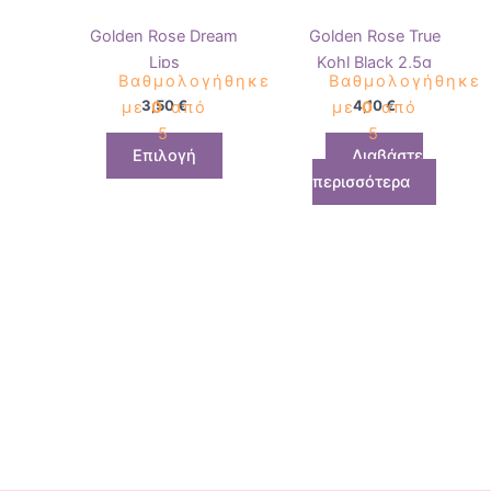
στη
Golden Rose Dream
Golden Rose True
σελίδα
Lips
Kohl Black 2,5g
του
Βαθμολογήθηκε
Βαθμολογήθηκε
προϊόντος
3,50
€
4,10
€
με
0
από
με
0
από
5
5
Επιλογή
Διαβάστε
περισσότερα