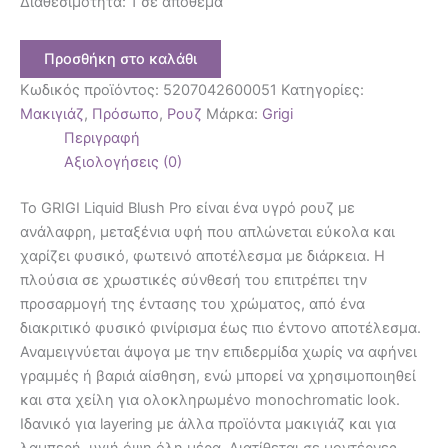
Διαθεσιμότητα:
1 σε απόθεμα
Προσθήκη στο καλάθι
Κωδικός προϊόντος:
5207042600051
Κατηγορίες:
Μακιγιάζ
,
Πρόσωπο
,
Ρουζ
Μάρκα:
Grigi
Περιγραφή
Αξιολογήσεις (0)
Το GRIGI Liquid Blush Pro είναι ένα υγρό ρουζ με
ανάλαφρη, μεταξένια υφή που απλώνεται εύκολα και
χαρίζει φυσικό, φωτεινό αποτέλεσμα με διάρκεια. Η
πλούσια σε χρωστικές σύνθεσή του επιτρέπει την
προσαρμογή της έντασης του χρώματος, από ένα
διακριτικό φυσικό φινίρισμα έως πιο έντονο αποτέλεσμα.
Αναμειγνύεται άψογα με την επιδερμίδα χωρίς να αφήνει
γραμμές ή βαριά αίσθηση, ενώ μπορεί να χρησιμοποιηθεί
και στα χείλη για ολοκληρωμένο monochromatic look.
Ιδανικό για layering με άλλα προϊόντα μακιγιάζ και για
λαμπερή, υγιή όψη όλη μέρα. Διατίθεται σε μοντέρνες