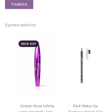
Σχετικά προϊόντα
Αυτό
το
SOLD OUT
προϊόν
έχει
πολλαπ
παραλλ
Οι
επιλογ
μπορού
να
επιλεγ
στη
Golden Rose Infinity
Elixir Make-Up
σελίδα