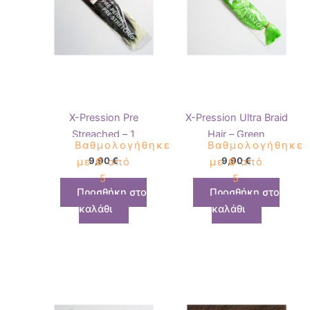
X-Pression Pre
X-Pression Ultra Braid
Streached – 1
Hair – Green
Βαθμολογήθηκε
Βαθμολογήθηκε
9,90
€
9,90
€
με
0
από
με
0
από
5
5
Προσθήκη στο
Προσθήκη στο
καλάθι
καλάθι