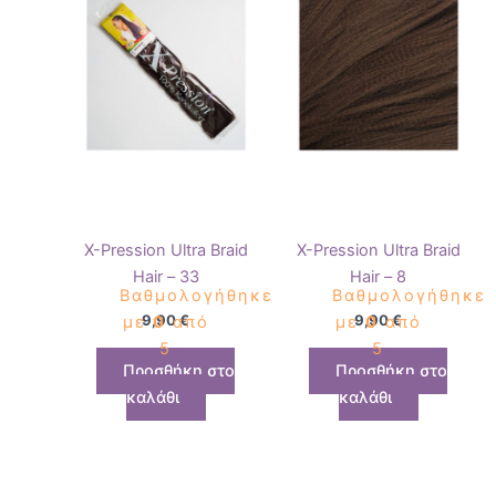
X-Pression Ultra Braid
X-Pression Ultra Braid
Hair – 33
Hair – 8
Βαθμολογήθηκε
Βαθμολογήθηκε
9,90
€
9,90
€
με
0
από
με
0
από
5
5
Προσθήκη στο
Προσθήκη στο
καλάθι
καλάθι