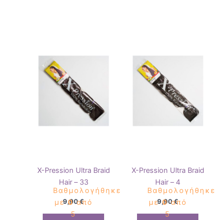
X-Pression Ultra Braid
X-Pression Ultra Braid
Hair – 33
Hair – 4
Βαθμολογήθηκε
Βαθμολογήθηκε
9,90
€
9,90
€
με
0
από
με
0
από
5
5