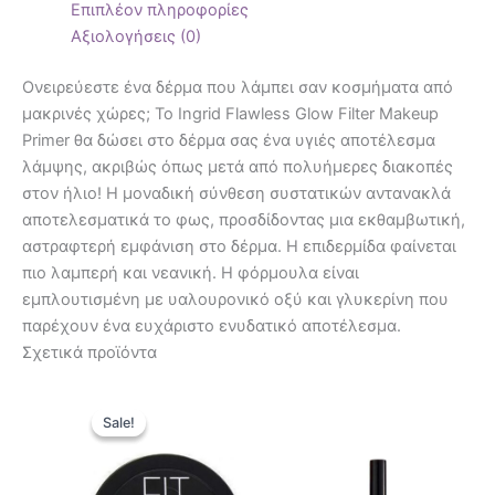
Επιπλέον πληροφορίες
Αξιολογήσεις (0)
Ονειρεύεστε ένα δέρμα που λάμπει σαν κοσμήματα από
μακρινές χώρες; Το Ingrid Flawless Glow Filter Makeup
Primer θα δώσει στο δέρμα σας ένα υγιές αποτέλεσμα
λάμψης, ακριβώς όπως μετά από πολυήμερες διακοπές
στον ήλιο! Η μοναδική σύνθεση συστατικών αντανακλά
αποτελεσματικά το φως, προσδίδοντας μια εκθαμβωτική,
αστραφτερή εμφάνιση στο δέρμα. Η επιδερμίδα φαίνεται
πιο λαμπερή και νεανική. Η φόρμουλα είναι
εμπλουτισμένη με υαλουρονικό οξύ και γλυκερίνη που
παρέχουν ένα ευχάριστο ενυδατικό αποτέλεσμα.
Σχετικά προϊόντα
Original
Η
Αυτό
Αυτό
price
τρέχουσα
Sale!
Sale!
το
το
was:
τιμή
8,90 €.
είναι:
προϊόν
προϊόν
6,90 €.
έχει
έχει