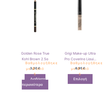
έχει
πολλαπ
παραλλ
Οι
επιλογ
μπορού
να
επιλεγ
στη
Golden Rose True
Grigi Make-up Ultra
σελίδα
Kohl Brown 2,5g
Pro Covering Liquid
του
Βαθμολογήθηκε
Βαθμολογήθηκε
Concealer 7ml
προϊόν
3,30
€
6,95
€
με
0
από
με
0
από
5
5
Διαβάστε
Επιλογή
περισσότερα