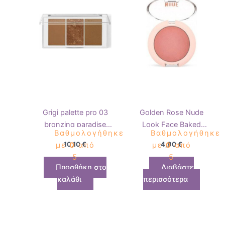
Grigi palette pro 03
Golden Rose Nude
bronzing paradise
Look Face Baked
Βαθμολογήθηκε
Βαθμολογήθηκε
21g
Blusher Peachy Nude
10,10
€
4,90
€
με
0
από
με
0
από
5
5
Προσθήκη στο
Διαβάστε
καλάθι
περισσότερα