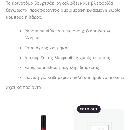
Το καινοτόμο βουρτσάκι αγκαλιάζει κάθε βλεφαρίδα
ξεχωριστά, προσφέροντας ομοιόμορφη εφαρμογή χωρίς
κόμπους ή βάρος.
Panorama effect για πιο ανοιχτό και έντονο
βλέμμα
Extra όγκος και μήκος
Διαχωρίζει τις βλεφαρίδες χωρίς κόμπους
Ελαφριά σύνθεση μεγάλης διάρκειας
Ιδανική για καθημερινό αλλά και βραδινό makeup
Σχετικά προϊόντα
Αυτό
το
SOLD OUT
προϊόν
έχει
πολλαπλές