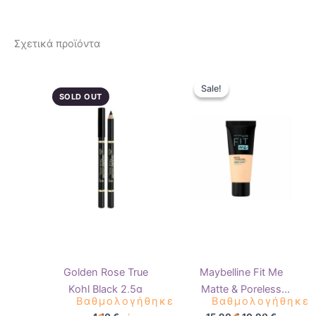
Σχετικά προϊόντα
Original
Η
Αυτό
price
τρέχουσ
Sale!
Sale!
το
was:
τιμή
SOLD OUT
15,90 €.
είναι:
προϊόν
10,90 €.
έχει
πολλαπ
παραλλ
Οι
επιλογ
μπορού
να
επιλεγ
στη
Golden Rose True
Maybelline Fit Me
σελίδα
Kohl Black 2,5g
Matte & Poreless
του
Βαθμολογήθηκε
Βαθμολογήθηκε
Foundation 30ml
προϊόν