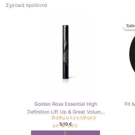
Σχετικά προϊόντα
Sale
Sale
Golden Rose Essential High
Fit 
Definition Lift Up & Great Volume
Βαθμολογήθηκε
Black
5,10
€
με
0
από
5