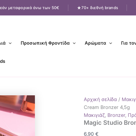
Magic
εάν μεταφορικά άνω των 50€
70+ διεθνή brands
Studio
Bronze
Stick
–
Cream
Bronzer
ιά
Προσωπική Φροντίδα
Αρώματα
Για το
4,5g
ποσότητα
ds
Αρχική σελίδα
/
Μακιγ
Cream Bronzer 4,5g
Μακιγιάζ
,
Bronzer
,
Πρ
Magic Studio Bro
6,90
€