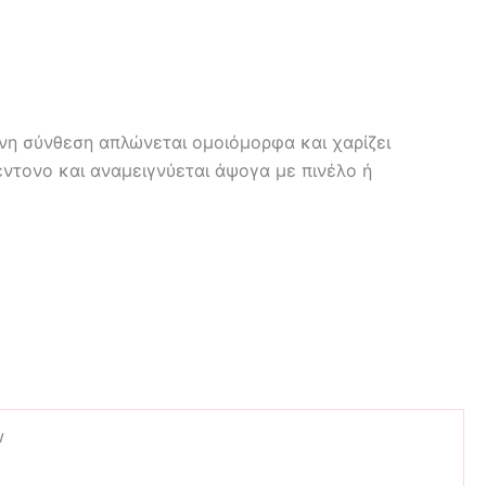
ινη σύνθεση απλώνεται ομοιόμορφα και χαρίζει
έντονο και αναμειγνύεται άψογα με πινέλο ή
w