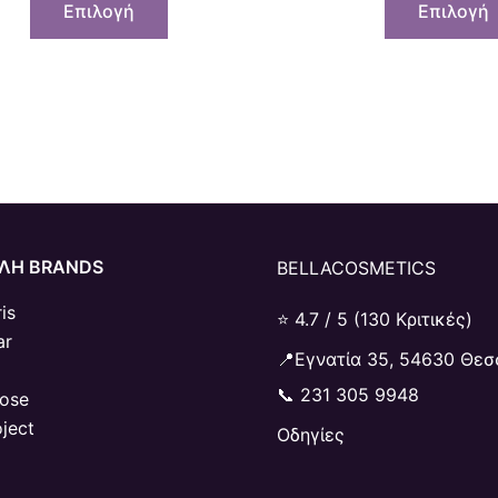
Επιλογή
Επιλογή
ΛΗ BRANDS
BELLACOSMETICS
is
⭐ 4.7 / 5 (130 Κριτικές)
ar
📍Εγνατία 35, 54630 Θεσ
📞
231 305 9948
Rose
oject
Οδηγίες