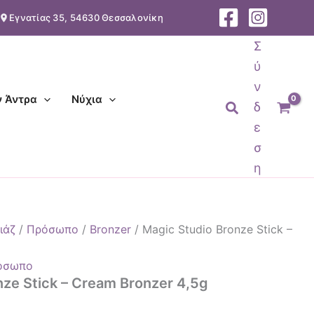
Εγνατίας 35, 54630 Θεσσαλονίκη
Σ
ύ
ν
ν Άντρα
Νύχια
Αναζήτηση
δ
ε
σ
η
ιάζ
/
Πρόσωπο
/
Bronzer
/ Magic Studio Bronze Stick –
όσωπο
nze Stick – Cream Bronzer 4,5g