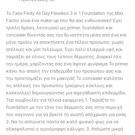
Το Face Finity All Day Flawless 3 in 1 Foundation της Max
Factor είναι ένα make-up που θα σας ενθουσιάσει! Έχει
τριπλή δράση, λειτουργεί ως primer, foundation και
concealer δίνοντάς σας την δυνατότητα μέσα από ένα και
μόνο προϊόν να αποκτήσετε ένα τέλειο πρόσωπο, χωρίς
ατέλειες και ματ τελείωμα. Έχει πολύ ελαφριά υφή και
ταιριάζει σε όλους τους τύπους δέρματος. Διαρκεί όλη
την ημέρα, χαρίζοντας σας ένα άψογο φινίρισμα Το primer
κάνει πιο απαλή την επιδερμίδα του προσώπου σας και
την προετοιμάζει για το μακιγιάζ Το concealer καλύπτει
τις ατέλειες του προσώπου (μαύρους κύκλους και
κοκκινίλες) δημιουργώντας μια αψεγάδιαστη επιδερμίδα.
Top συμβουλές για τέλεια εφαρμογή 1. Ταιριάξτε το
foundation με τον τόνο του δέρματός σας στην περιοχή
του σαγονιού για να βρείτε τη σωστή απόχρωση για εσάς.
2. Να το απλώνετε πάντα σε καλό φυσικό φως για να
εξασφαλιστεί η ομοιόμορφη κάλυψη. 3. Απλώστε μικρή