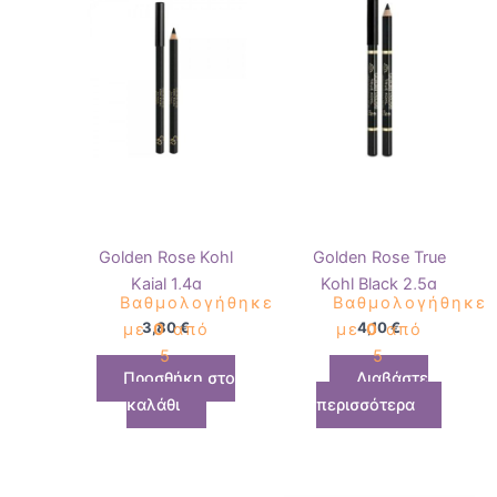
Golden Rose Kohl
Golden Rose True
Kajal 1,4g
Kohl Black 2,5g
Βαθμολογήθηκε
Βαθμολογήθηκε
3,80
€
4,10
€
με
0
από
με
0
από
5
5
Προσθήκη στο
Διαβάστε
καλάθι
περισσότερα