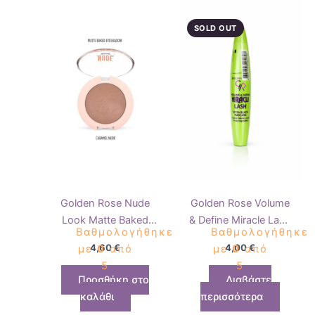
SOLD OUT
Golden Rose Nude
Golden Rose Volume
Look Matte Baked
& Define Miracle Lash
Βαθμολογήθηκε
Βαθμολογήθηκε
Eyeshadow Caramel
Mascara Black
4,60
€
4,00
€
με
0
από
με
0
από
Nude
5
5
Προσθήκη στο
Διαβάστε
καλάθι
περισσότερα