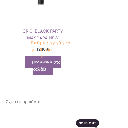
GRIGI BLACK PARTY
MASCARA NEW
Βαθμολογήθηκε
PACKAGING
12,10
€
με
0
από
5
Προσθήκη στο
καλάθι
Σχετικά προϊόντα
SOLD OUT