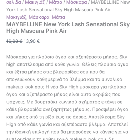
σελίδα
/
Μακιγιάζ
/
Μάτια
/
Μάσκαρα
/ MAYBELLINE New
York Lash Sensational Sky High Mascara Pink Air
Μακιγιάζ
,
Μάσκαρα
,
Μάτια
MAYBELLINE New York Lash Sensational Sky
High Mascara Pink Air
16,90
€
13,90
€
Μάσκαρα για πλούσιο όγκο και αξεπέραστο μήκος. Sky
high αποτέλεσμα από κάθε γωνία. Θέλεις πλούσιο όγκο
και έξτρα μήκος στις βλεφαρίδες σου που θα
απογειώνουν καθημερινά το βλέμμα και το συνολικό
makeup look σου; Η νέα Sky High μάσκαρα για πλούσιο
όγκο και αξεπέραστο μήκος είναι αυτό ακριβώς που
ψάχνεις. Με βουρτσάκι κωνικού σχήματος φτάνει σε
κάθε βλεφαρίδα ανεξαρτήτως μήκους. Προσφέρει όγκο
και μήκος από τη ρίζα έως τις άκρες. Αποτέλεσμα Sky
High από κάθε γωνία και αξεπέραστο βλέμμα. Αποτελεί
την ιδανική επιλογή που θα μπορούσες να κάνεις για να
εμπλουτίσεις το καθημερινό makeup look σου. Σε