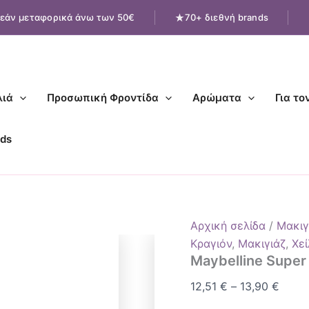
Maybelline
Price
εάν μεταφορικά άνω των 50€
70+ διεθνή brands
Super
range
Stay
12,51
Vinyl
Ink
throu
ποσότητα
13,90
ιά
Προσωπική Φροντίδα
Αρώματα
Για το
ds
Αρχική σελίδα
/
Μακιγ
Κραγιόν
,
Μακιγιάζ
,
Χεί
Maybelline Super 
12,51
€
–
13,90
€