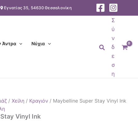
Εγνατίας 35, 54630 Θεσσαλονίκη
:
 €
Σ
gh
ύ
 €
ν
ν Άντρα
Νύχια
Αναζήτηση
δ
ε
σ
η
ιάζ
/
Χείλη
/
Κραγιόν
/ Maybelline Super Stay Vinyl Ink
λη
Stay Vinyl Ink