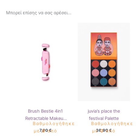
Μπορεί επίσης να σας αρέσει…
Brush Bestie 4in1
juvia’s place the
Retractable Makeup
festival Palette
Βαθμολογήθηκε
Βαθμολογήθηκε
brush
7,90
€
36,90
€
με
0
από
με
0
από