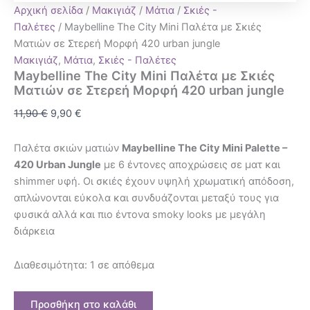
Αρχική σελίδα
/
Μακιγιάζ
/
Μάτια
/
Σκιές -
Παλέτες
/ Maybelline The City Mini Παλέτα με Σκιές
Ματιών σε Στερεή Μορφή 420 urban jungle
Μακιγιάζ
,
Μάτια
,
Σκιές - Παλέτες
Maybelline The City Mini Παλέτα με Σκιές
Ματιών σε Στερεή Μορφή 420 urban jungle
11,90
€
9,90
€
Παλέτα σκιών ματιών
Maybelline The City Mini Palette –
420 Urban Jungle
με 6 έντονες αποχρώσεις σε ματ και
shimmer υφή. Οι σκιές έχουν υψηλή χρωματική απόδοση,
απλώνονται εύκολα και συνδυάζονται μεταξύ τους για
φυσικά αλλά και πιο έντονα smoky looks με μεγάλη
διάρκεια
Διαθεσιμότητα:
1 σε απόθεμα
Προσθήκη στο καλάθι