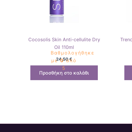
Cocosolis Skin Anti-cellulite Dry
Tren
Oil 110ml
Βαθμολογήθηκε
24,50
€
με
0
από
5
Προσθήκη στο καλάθι