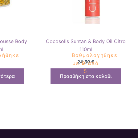
ousse Body
Cocosolis Suntan & Body Oil Citro
ml
110ml
γήθηκε
Βαθμολογήθηκε
24,50
€
ό
με
0
από
5
σότερα
Προσθήκη στο καλάθι