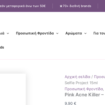
Pink
εάν μεταφορικά άνω των 50€
70+ διεθνή brands
Acne
Killer
-
Selfie
Project
15ml
ιά
Προσωπική Φροντίδα
Αρώματα
Για το
ποσότητα
ds
Αρχική σελίδα
/
Προσω
Selfie Project 15ml
Προσωπική Φροντίδα
Pink Acne Killer –
9,90
€