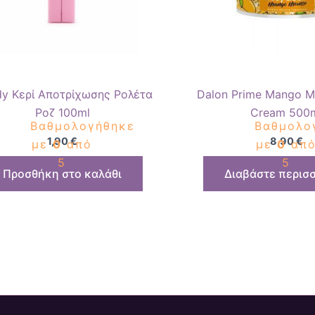
dy Κερί Αποτρίχωσης Ρολέτα
Dalon Prime Mango M
Ροζ 100ml
Cream 500
Βαθμολογήθηκε
Βαθμολο
1,90
€
8,90
€
με
0
από
με
0
απ
5
5
Προσθήκη στο καλάθι
Διαβάστε περισ