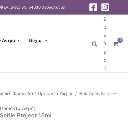
Εγνατίας 35, 54630 Θεσσαλονίκη
Σ
ύ
ν
ν Άντρα
Νύχια
Αναζήτηση
δ
ε
σ
η
πική Φροντίδα
/
Προϊόντα Ακμής
/ Pink Acne Killer –
,
Προϊόντα Ακμής
 Selfie Project 15ml