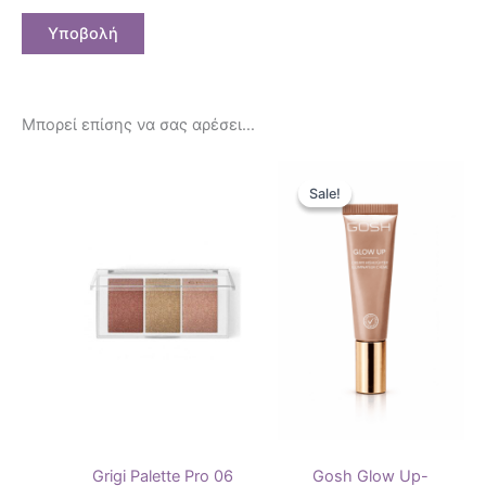
Μπορεί επίσης να σας αρέσει…
Original
Η
price
τρέχουσ
Sale!
Sale!
was:
τιμή
18,90 €.
είναι:
14,90 €.
Grigi Palette Pro 06
Gosh Glow Up-