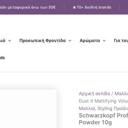
Schwarzkopf
εάν μεταφορικά άνω των 50€
70+ διεθνή brands
Professional
OSiS+
Dust
It
Mattifying
Volume
ιά
Προσωπική Φροντίδα
Αρώματα
Για το
Powder
10g
ποσότητα
ds
Αρχική σελίδα
/
Μαλλι
Dust It Mattifying Vo
Μαλλιά
,
Styling Προϊό
Schwarzkopf Prof
Powder 10g