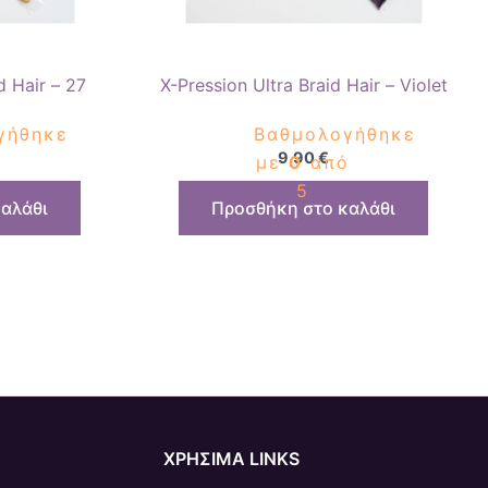
d Hair – 27
X-Pression Ultra Braid Hair – Violet
γήθηκε
Βαθμολογήθηκε
9,90
€
ό
με
0
από
5
αλάθι
Προσθήκη στο καλάθι
ΧΡΗΣΙΜΑ LINKS