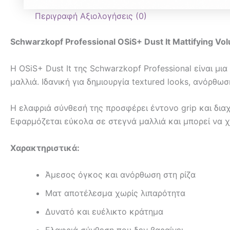
Περιγραφή
Αξιολογήσεις (0)
Schwarzkopf Professional OSiS+ Dust It Mattifying V
Η OSiS+ Dust It της Schwarzkopf Professional είναι μι
μαλλιά. Ιδανική για δημιουργία textured looks, ανόρθω
Η ελαφριά σύνθεσή της προσφέρει έντονο grip και διαχω
Εφαρμόζεται εύκολα σε στεγνά μαλλιά και μπορεί να χρ
Χαρακτηριστικά:
Άμεσος όγκος και ανόρθωση στη ρίζα
Ματ αποτέλεσμα χωρίς λιπαρότητα
Δυνατό και ευέλικτο κράτημα
Ελαφριά σύνθεση που δεν βαραίνει