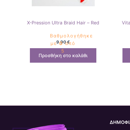
X-Pression Ultra Braid Hair – Red
Vit
Βαθμολογήθηκε
9,90
€
με
0
από
5
Προσθήκη στο καλάθι
ΔΗΜΟΦΙ