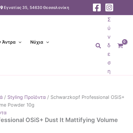
Εγνατίας 35, 54630 Θεσσαλονίκη
Σ
ύ
ν
ν Άντρα
Νύχια
Αναζήτηση
δ
ε
σ
η
ά
/
Styling Προϊόντα
/ Schwarzkopf Professional OSiS+
lume Powder 10g
ντα
essional OSiS+ Dust It Mattifying Volume